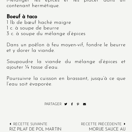
Mélanger les épices et les placer dans un
contenant hermétique.
Boeuf à taco
1 lb de bœuf haché maigre
1 c. à soupe de beurre
3 c. à soupe du mélange d’épices
Dans un poêlon à feu moyen-vif, fondre le beurre
et y dorer la viande.
Saupoudre la viande du mélange d’épices et
ajouter ¼ tasse d’eau.
Poursuivre la cuisson en brassant, jusqu’à ce que
l’eau soit évaporée.
PARTAGER
RECETTE SUIVANTE
RECETTE PRÉCÉDENTE
RIZ PILAF DE POL MARTIN
MORUE SAUCE AU