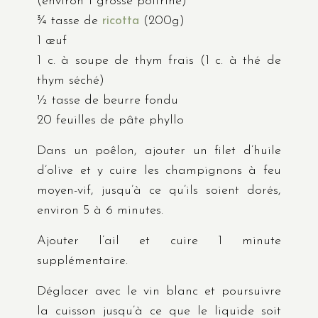
(environ 1 grosse poitrine)
¾ tasse de
ricotta
(200g)
1 œuf
1 c. à soupe de thym frais (1 c. à thé de
thym séché)
½ tasse de beurre fondu
20 feuilles de pâte phyllo
Dans un poêlon, ajouter un filet d’huile
d’olive et y cuire les champignons à feu
moyen-vif, jusqu’à ce qu’ils soient dorés,
environ 5 à 6 minutes.
Ajouter l’ail et cuire 1 minute
supplémentaire.
Déglacer avec le vin blanc et poursuivre
la cuisson jusqu’à ce que le liquide soit