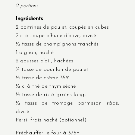
2 portions
Ingrédients
2 poitrines de poulet, coupés en cubes
2 c. à soupe d’huile d’olive, divisé
½ tasse de champignons tranchés
1 oignon, haché
2 gousses d’ail, hachées
¾ tasse de bouillon de poulet
½ tasse de crème 35%
½ c. à thé de thym séché
½ tasse de riz à grains longs
½ tasse de fromage parmesan râpé,
divisé
Persil frais haché (optionnel)
Préchauffer le four à 375F.