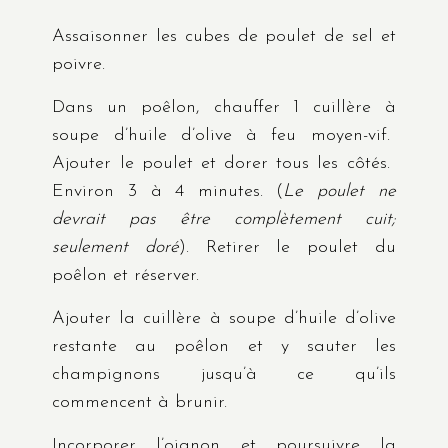
Assaisonner les cubes de poulet de sel et
poivre.
Dans un poêlon, chauffer 1 cuillère à
soupe d’huile d’olive à feu moyen-vif.
Ajouter le poulet et dorer tous les côtés.
Environ 3 à 4 minutes. (
Le poulet ne
devrait pas être complètement cuit;
seulement doré
). Retirer le poulet du
poêlon et réserver.
Ajouter la cuillère à soupe d’huile d’olive
restante au poêlon et y sauter les
champignons jusqu’à ce qu’ils
commencent à brunir.
Incorporer l’oignon et poursuivre la