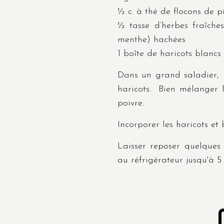
½ c. à thé de flocons de 
½ tasse d’herbes fraîche
menthe) hachées
1 boîte de haricots blancs 
Dans un grand saladier, m
haricots. Bien mélanger l
poivre.
Incorporer les haricots et
Laisser reposer quelques
au réfrigérateur jusqu'à 5 