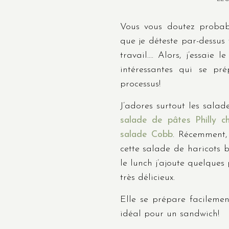
Vous vous doutez probab
que je déteste par-dessus 
travail…. Alors, j’essaie 
intéressantes qui se pré
processus!
J’adores surtout les salad
salade de pâtes Philly c
salade Cobb
. Récemment,
cette salade de haricots 
le lunch j’ajoute quelques
très délicieux.
Elle se prépare facileme
idéal pour un sandwich!