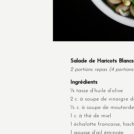
Salade de Haricots Blanc
2 portions repas (4 portio
Ingrédients
¼ tasse d’huile d’olive
2 c. à soupe de vinaigre d
½ c. à soupe de moutarde
1 c. à thé de miel
1 échalotte francaise, hac
1 gousse d’ail émincée